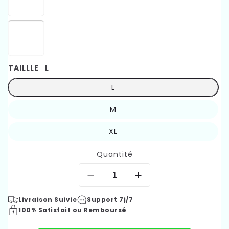
TAILLLE
L
L
M
XL
Quantité
Réduire
Augmenter
la
la
Livraison Suivie
Support 7j/7
quantité
quantité
100% Satisfait ou Remboursé
de
de
ujjjopo
ujjjopo