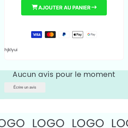
AJOUTER AU PANIER
Moyens
de
paiement
hjklyui
Aucun avis pour le moment
Écrire un avis
OGO
LOGO
LOGO
LO